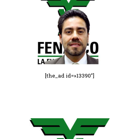
[the_ad id=»13390″]