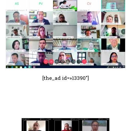
[the_ad id=»13390″]