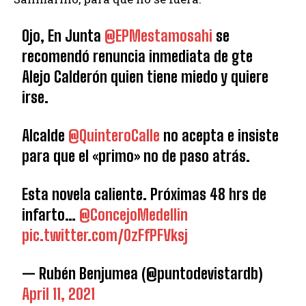
Ojo, En Junta
@EPMestamosahi
se
recomendó renuncia inmediata de gte
Alejo Calderón quien tiene miedo y quiere
irse.
Alcalde
@QuinteroCalle
no acepta e insiste
para que el «primo» no de paso atrás.
Esta novela caliente. Próximas 48 hrs de
infarto…
@ConcejoMedellin
pic.twitter.com/0zFfPFVksj
— Rubén Benjumea (@puntodevistardb)
April 11, 2021