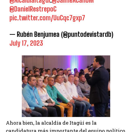
@AlcaldiaItagui
.
@JaimeACanoM
@DanielRestrepoC
pic.twitter.com/UuCqc7gxp7
— Rubén Benjumea (@puntodevistardb)
July 17, 2023
Ahora bien, la alcaldía de Itagüí es la
candidatura más importante del equipo político