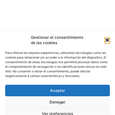
Gestionar el consentimiento
de las cookies
Para ofrecer las mejores experiencias, utilizamos tecnologías como las
cookies para almacenar y/o acceder a la información del dispositivo. El
consentimiento de estas tecnologías nos permitirá procesar datos como
el comportamiento de navegación o las identificaciones únicas en este
sitio. No consentir o retirar el consentimiento, puede afectar
negativamente a ciertas características y funciones.
Aceptar
HISTORIA
¿QUIÉNES SOMOS?
PODCAST
CONTACTO DIRECTO
Denegar
Ver preferencias
© 2026 puntodevistardb.com. Fundado el 25 de julio de 2007 /