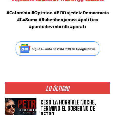
#Colombia #Opinion #ElViajedelaDemocracia
#LaSuma #Rubenbenjumea #politica
#puntodevistardb #parati
LO ÚLTIMO
CESÓ LA HORRIBLE NOCHE,
TERMINÓ EL GOBIERNO DE
PETRO