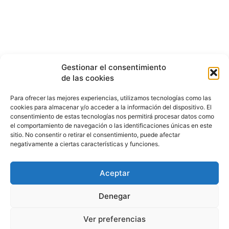
Gestionar el consentimiento
de las cookies
Para ofrecer las mejores experiencias, utilizamos tecnologías como las
cookies para almacenar y/o acceder a la información del dispositivo. El
consentimiento de estas tecnologías nos permitirá procesar datos como
el comportamiento de navegación o las identificaciones únicas en este
sitio. No consentir o retirar el consentimiento, puede afectar
negativamente a ciertas características y funciones.
Aceptar
HISTORIA
¿QUIÉNES SOMOS?
PODCAST
CONTACTO DIRECTO
Denegar
Ver preferencias
© 2026 puntodevistardb.com. Fundado el 25 de julio de 2007 /