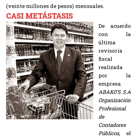
(veinte millones de pesos) mensuales.
CASI METÁSTASIS
De acuerdo
con la
última
revisoría
fiscal
realizada
por la
empresa
ABAK0’S S.A
Organización
Profesional
de
Contadores
Públicos,
el