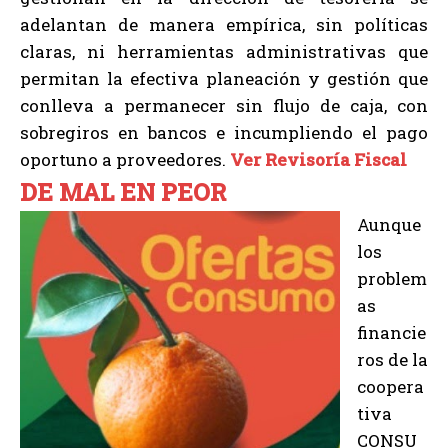
adelantan de manera empírica, sin políticas
claras, ni herramientas administrativas que
permitan la efectiva planeación y gestión que
conlleva a permanecer sin flujo de caja, con
sobregiros en bancos e incumpliendo el pago
oportuno a proveedores.
Ver Revisoría Fiscal
DE MAL EN PEOR
Aunque
los
problem
as
financie
ros de la
coopera
tiva
CONSU