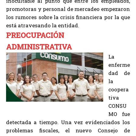
inocultable al punto que entre los empleados,
promotoras y personal de mercadeo empezaron
los rumores sobre la crisis financiera por la que
está atravesando la entidad.
PREOCUPACIÓN
ADMINISTRATIVA
La
enferme
dad de
la
coopera
tiva
CONSU
MO fue
detectada a tiempo. Una vez evidenciados los
problemas fiscales, el nuevo Consejo de