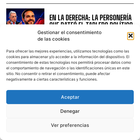
EN LA DERECHA: LA PERSONERÍA
QUE PATEÓ EL TABLERO POLÍTICO
Gestionar el consentimiento
REGIONAL
de las cookies
Para ofrecer las mejores experiencias, utilizamos tecnologías como las
cookies para almacenar y/o acceder a la información del dispositivo. El
LA CARGA DE LA PRUEBA: EL
consentimiento de estas tecnologías nos permitirá procesar datos como
ESCÁNDALO DE RAFAEL POVEDA
el comportamiento de navegación o las identificaciones únicas en este
sitio. No consentir o retirar el consentimiento, puede afectar
LOCAL
negativamente a ciertas características y funciones.
Aceptar
NOTICIAS RELACIONADAS
Denegar
Ver preferencias
CESÓ LA HORRIBLE NOCHE, TERMINÓ EL GOBIERNO
DE PETRO