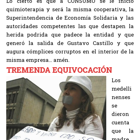
Lo cierto es que a CONSUMO se le inició
quimioterapia y será la misma cooperativa, la
Superintendencia de Economía Solidaria y las
autoridades competentes las que destapen la
herida podrida que padece la entidad y que
generó la salida de Gustavo Castillo y que
augura cómplices corruptos en el interior de la
misma empresa… amén.
TREMENDA EQUIVOCACIÓN
Los
medelli
nenses
se
dieron
cuenta
que la
madre