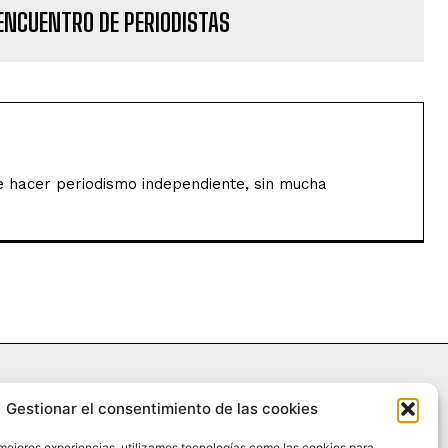
ENCUENTRO DE PERIODISTAS
de hacer periodismo independiente, sin mucha
Gestionar el consentimiento de las cookies
 mejores experiencias, utilizamos tecnologías como las cookies para