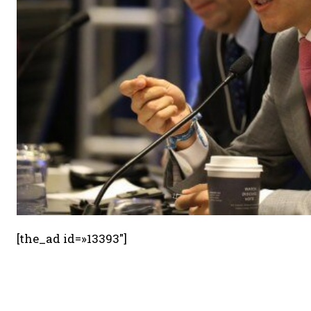
[the_ad id=»13393″]