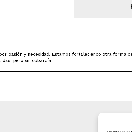
o por pasión y necesidad. Estamos fortaleciendo otra forma 
idas, pero sin cobardía.
Para ofrecer las