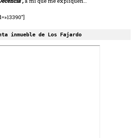
Decencia”,
a mi que me expliquen…
d=»13390″]
nta inmueble de Los Fajardo