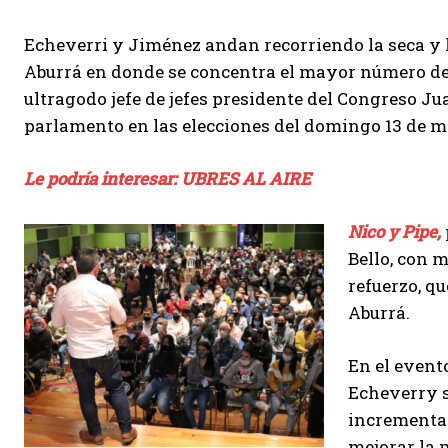
Echeverri y Jiménez andan recorriendo la seca y l
Aburrá en donde se concentra el mayor número de 
ultragodo jefe de jefes presidente del Congreso J
parlamento en las elecciones del domingo 13 de 
Le podría interesar: UBRES AL AIRE
Nico y Pipe,
Bello, con 
refuerzo, qu
Aburrá.
En el event
Echeverry s
incrementar
mejorar la 