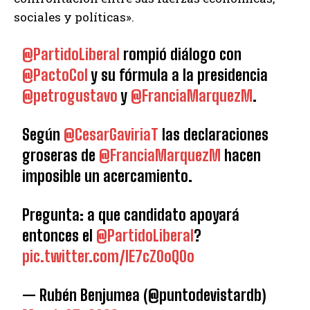
sociales y políticas».
@PartidoLiberal
rompió diálogo con
@PactoCol
y su fórmula a la presidencia
@petrogustavo
y
@FranciaMarquezM
.
Según
@CesarGaviriaT
las declaraciones
groseras de
@FranciaMarquezM
hacen
imposible un acercamiento.
Pregunta: a que candidato apoyará
entonces el
@PartidoLiberal
?
pic.twitter.com/lE7cZ0oQ0o
— Rubén Benjumea (@puntodevistardb)