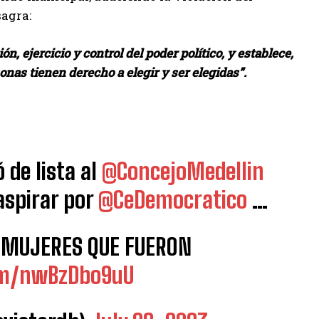
sagra:
, ejercicio y control del poder político, y establece,
onas tienen derecho a elegir y ser elegidas”.
 de lista al
@ConcejoMedellin
aspirar por
@CeDemocratico
…
S MUJERES QUE FUERON
com/nwBzDbo9uU