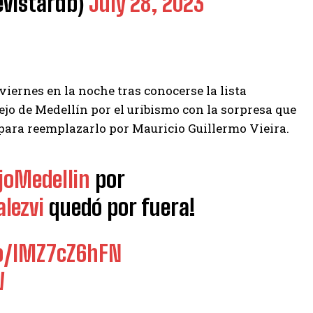
vistardb)
July 28, 2023
 viernes en la noche tras conocerse la lista
ejo de Medellín por el uribismo con la sorpresa que
 para reemplazarlo por Mauricio Guillermo Vieira.
joMedellin
por
lezvi
quedó por fuera!
co/lMZ7cZ6hFN
W