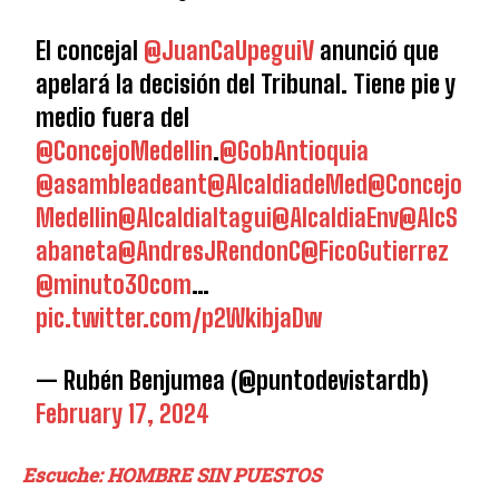
El concejal
@JuanCaUpeguiV
anunció que
apelará la decisión del Tribunal. Tiene pie y
medio fuera del
@ConcejoMedellin
.
@GobAntioquia
@asambleadeant
@AlcaldiadeMed
@Concejo
Medellin
@AlcaldiaItagui
@AlcaldiaEnv
@AlcS
abaneta
@AndresJRendonC
@FicoGutierrez
@minuto30com
…
pic.twitter.com/p2WkibjaDw
— Rubén Benjumea (@puntodevistardb)
February 17, 2024
Escuche: HOMBRE SIN PUESTOS