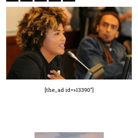
[the_ad id=»13390″]