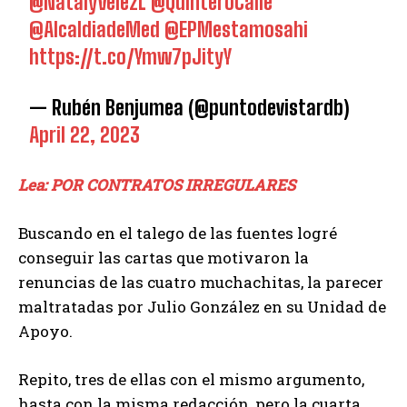
@NatalyVelezL
@QuinteroCalle
@AlcaldiadeMed
@EPMestamosahi
https://t.co/Ymw7pJityY
— Rubén Benjumea (@puntodevistardb)
April 22, 2023
Lea: POR CONTRATOS IRREGULARES
Buscando en el talego de las fuentes logré
conseguir las cartas que motivaron la
renuncias de las cuatro muchachitas, la parecer
maltratadas por Julio González en su Unidad de
Apoyo.
Repito, tres de ellas con el mismo argumento,
hasta con la misma redacción, pero la cuarta