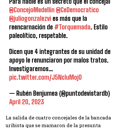
Para nadie es un secreto que el concejal
@ConcejoMedellin
@CeDemocratico
@juliogonzalezvi
es más que la
reencarnación de
#Torquemada
. Estilo
paleolítico, respetable.
Dicen que 4 integrantes de su unidad de
apoyo le renunciaron por malos tratos.
Investigaremos…
pic.twitter.com/J5NcIuMojO
— Rubén Benjumea (@puntodevistardb)
April 20, 2023
La salida de cuatro concejales de la bancada
uribista que se mamaron de la presunta