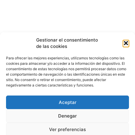
Gestionar el consentimiento
de las cookies
Para ofrecer las mejores experiencias, utilizamos tecnologías como las
cookies para almacenar y/o acceder a la información del dispositivo. El
consentimiento de estas tecnologías nos permitirá procesar datos como
el comportamiento de navegación o las identificaciones únicas en este
sitio. No consentir o retirar el consentimiento, puede afectar
negativamente a ciertas características y funciones.
Aceptar
HISTORIA
¿QUIÉNES SOMOS?
PODCAST
CONTACTO DIRECTO
Denegar
Ver preferencias
© 2026 puntodevistardb.com. Fundado el 25 de julio de 2007 /