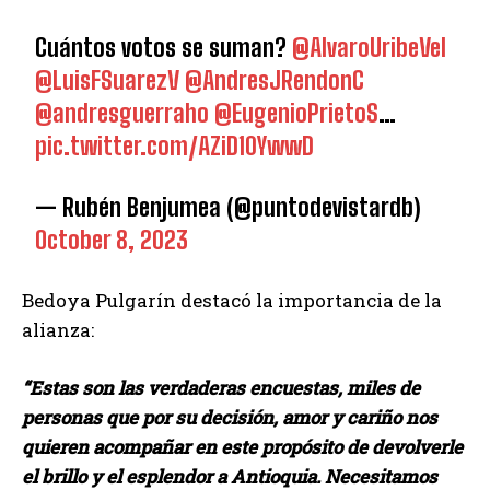
Cuántos votos se suman?
@AlvaroUribeVel
@LuisFSuarezV
@AndresJRendonC
@andresguerraho
@EugenioPrietoS
…
pic.twitter.com/AZiD10YwwD
— Rubén Benjumea (@puntodevistardb)
October 8, 2023
Bedoya Pulgarín destacó la importancia de la
alianza:
“Estas son las verdaderas encuestas, miles de
personas que por su decisión, amor y cariño nos
quieren acompañar en este propósito de devolverle
el brillo y el esplendor a Antioquia. Necesitamos