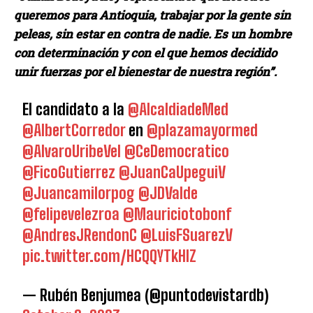
queremos para Antioquia, trabajar por la gente sin
peleas, sin estar en contra de nadie. Es un hombre
con determinación y con el que hemos decidido
unir fuerzas por el bienestar de nuestra región”.
El candidato a la
@AlcaldiadeMed
@AlbertCorredor
en
@plazamayormed
@AlvaroUribeVel
@CeDemocratico
@FicoGutierrez
@JuanCaUpeguiV
@Juancamilorpog
@JDValde
@felipevelezroa
@Mauriciotobonf
@AndresJRendonC
@LuisFSuarezV
pic.twitter.com/HCQQYTkHlZ
— Rubén Benjumea (@puntodevistardb)