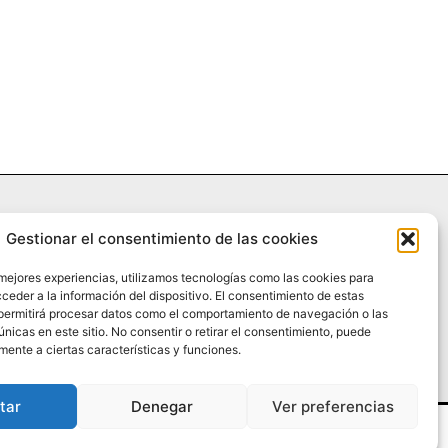
Gestionar el consentimiento de las cookies
 mejores experiencias, utilizamos tecnologías como las cookies para
RIA
¿QUIÉNES SOMOS?
PODCAST
CONTACTO DIRECTO
ceder a la información del dispositivo. El consentimiento de estas
permitirá procesar datos como el comportamiento de navegación o las
únicas en este sitio. No consentir o retirar el consentimiento, puede
mente a ciertas características y funciones.
tar
Denegar
Ver preferencias
chos reservados.