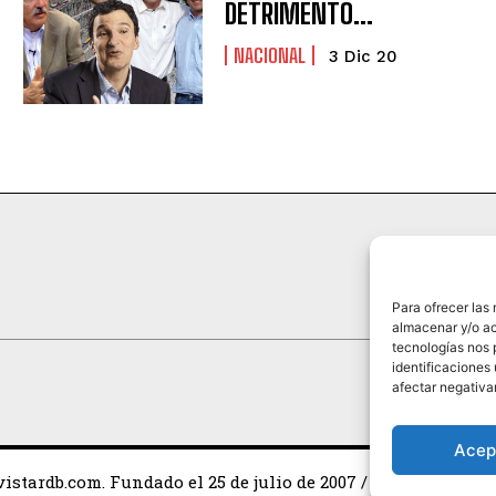
DETRIMENTO…
NACIONAL
3 Dic 20
Para ofrecer las
HISTO
almacenar y/o ac
tecnologías nos 
identificaciones 
afectar negativa
Acep
istardb.com. Fundado el 25 de julio de 2007 / Todos los dere