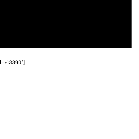
d=»13390″]