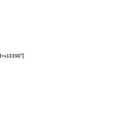
d=»13390″]