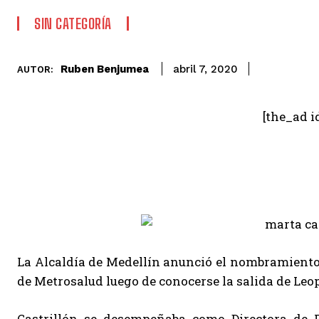
SIN CATEGORÍA
Ruben Benjumea
abril 7, 2020
AUTOR:
[the_ad i
La Alcaldía de Medellín anunció el nombramiento
de Metrosalud luego de conocerse la salida de Leop
Castrillón se desempeñaba como Directora de F